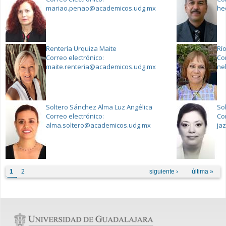
mariao.penao@academicos.udg.mx
he
Rentería Urquiza Maite
Rí
Correo electrónico:
Co
maite.renteria@academicos.udg.mx
ne
Soltero Sánchez Alma Luz Angélica
So
Correo electrónico:
Co
alma.soltero@academicos.udg.mx
ja
Páginas
1
2
siguiente ›
última »