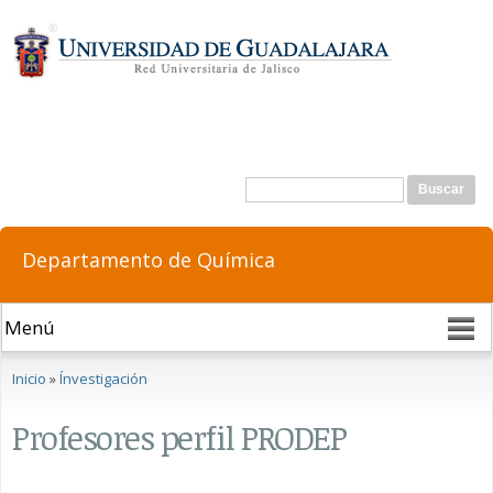
Pasar al
contenido
principal
Formulario de búsqueda
Buscar
Departamento de Química
Se encuentra usted aquí
Inicio
»
Ínvestigación
Profesores perfil PRODEP