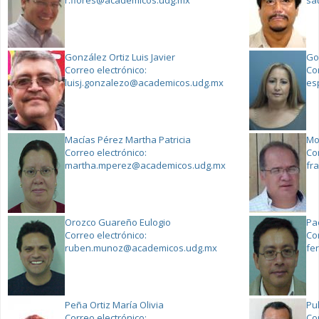
r.flores@academicos.udg.mx
sa
González Ortiz Luis Javier
Go
Correo electrónico:
Co
luisj.gonzalezo@academicos.udg.mx
es
Macías Pérez Martha Patricia
Mo
Correo electrónico:
Co
martha.mperez@academicos.udg.mx
fr
Orozco Guareño Eulogio
Pa
Correo electrónico:
Co
ruben.munoz@academicos.udg.mx
fe
Peña Ortiz María Olivia
Pu
Correo electrónico:
Co