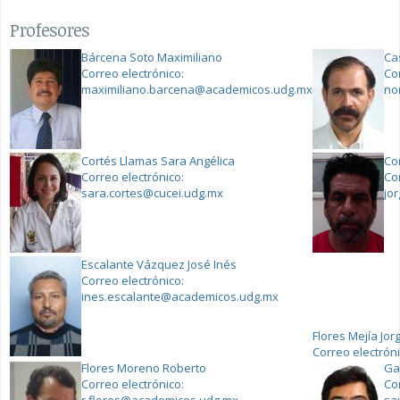
Profesores
Bárcena Soto Maximiliano
Ca
Correo electrónico:
Co
maximiliano.barcena@academicos.udg.mx
no
Cortés Llamas Sara Angélica
Co
Correo electrónico:
Co
sara.cortes@cucei.udg.mx
jo
Escalante Vázquez José Inés
Correo electrónico:
ines.escalante@academicos.udg.mx
Flores Mejía Jor
Correo electrón
Flores Moreno Roberto
Gal
Correo electrónico:
Co