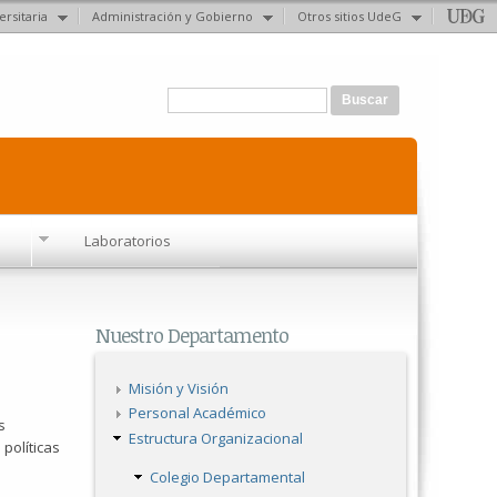
ersitaria
Administración y Gobierno
Otros sitios UdeG
Formulario de búsqueda
Buscar
Laboratorios
Nuestro Departamento
Misión y Visión
Personal Académico
s
Estructura Organizacional
políticas
Colegio Departamental