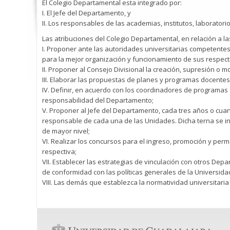
El Colegio Departamental esta integrado por:
I. El Jefe del Departamento, y
II. Los responsables de las academias, institutos, laborator
Las atribuciones del Colegio Departamental, en relación a l
I. Proponer ante las autoridades universitarias competentes
para la mejor organización y funcionamiento de sus respec
II. Proponer al Consejo Divisional la creación, supresión o 
III. Elaborar las propuestas de planes y programas docentes,
IV. Definir, en acuerdo con los coordinadores de programas 
responsabilidad del Departamento;
V. Proponer al Jefe del Departamento, cada tres años o cuan
responsable de cada una de las Unidades. Dicha terna se int
de mayor nivel;
VI. Realizar los concursos para el ingreso, promoción y per
respectiva;
VII. Establecer las estrategias de vinculación con otros Dep
de conformidad con las políticas generales de la Universidad 
VIII. Las demás que establezca la normatividad universitaria 