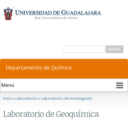
Pasar al
contenido
principal
Formulario de búsqueda
Buscar
Departamento de Química
Se encuentra usted aquí
Inicio
»
Laboratorios
»
Laboratorios de Investigación
Laboratorio de Geoquímica