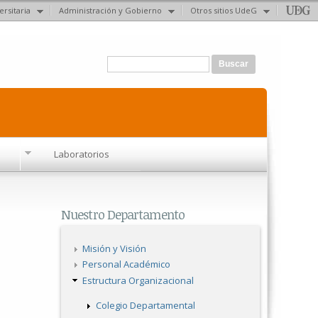
ersitaria
Administración y Gobierno
Otros sitios UdeG
Formulario de búsqueda
Buscar
Laboratorios
Nuestro Departamento
Misión y Visión
Personal Académico
Estructura Organizacional
Colegio Departamental