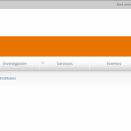
Red univ
Pasar al
contenido
principal
Ínvestigación
Servicios
Eventos
Institutos