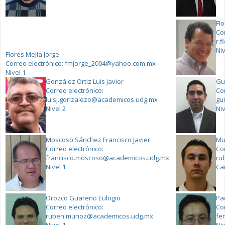
Fl
Co
r.
Niv
Flores Mejía Jorge
Correo electrónico:
fmjorge_2004@yahoo.com.mx
Nivel 1
González Ortiz Luis Javier
Gu
Correo electrónico:
Co
luisj.gonzalezo@academicos.udg.mx
gu
Nivel 2
Niv
Moscoso Sánchez Francisco Javier
Mu
Correo electrónico:
Co
francisco.moscoso@academicos.udg.mx
ru
Nivel 1
Ca
Orozco Guareño Eulogio
Pa
Correo electrónico:
Co
ruben.munoz@academicos.udg.mx
fe