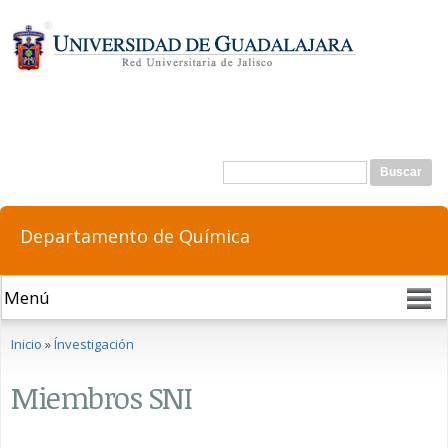
Pasar al
contenido
principal
Formulario de búsqueda
Buscar
Departamento de Química
Se encuentra usted aquí
Inicio
»
Ínvestigación
Miembros SNI