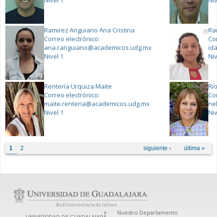
Nivel 1
Niv
Ramirez Anguiano Ana Cristina
Ra
Correo electrónico:
Co
ana.ranguiano@academicos.udg.mx
id
Nivel 1
Niv
Rentería Urquiza Maite
Rí
Correo electrónico:
Co
maite.renteria@academicos.udg.mx
ne
Nivel 1
Niv
Páginas
1
2
siguiente ›
última »
Nuestro Departamento
UNIVERSIDAD DE GUADALAJARA