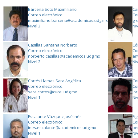
Bárcena Soto Maximiliano
Ca
Correo electrónico:
Co
maximiliano.barcena@academicos.udg.mx
gr
Nivel 2
Niv
Casillas Santana Norberto
Có
Correo electrónico:
Co
norberto.casillas@academicos.udg.mx
an
Nivel 2
Niv
Cortés Llamas Sara Angélica
Co
Correo electrónico:
Co
sara.cortes@cucei.udg.mx
jo
Nivel 1
Niv
Escalante Vázquez José Inés
Fi
Correo electrónico:
Co
ines.escalante@academicos.udg.mx
be
Nivel 1
Niv