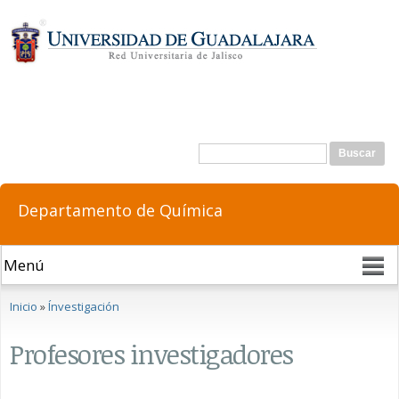
Pasar al
contenido
principal
Formulario de búsqueda
Buscar
Departamento de Química
Se encuentra usted aquí
Inicio
»
Ínvestigación
Profesores investigadores