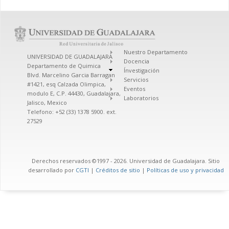
Nuestro Departamento
UNIVERSIDAD DE GUADALAJARA
Docencia
Departamento de Quimica
Ínvestigación
Blvd. Marcelino Garcia Barragan
Servicios
#1421, esq Calzada Olimpica,
Eventos
modulo E, C.P. 44430, Guadalajara,
Laboratorios
Jalisco, Mexico
Telefono: +52 (33) 1378 5900. ext.
27529
Derechos reservados ©1997 - 2026. Universidad de Guadalajara. Sitio
desarrollado por
CGTI
|
Créditos de sitio
|
Políticas de uso y privacidad