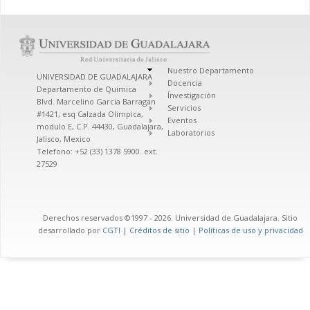
Nuestro Departamento
UNIVERSIDAD DE GUADALAJARA
Docencia
Departamento de Quimica
Ínvestigación
Blvd. Marcelino Garcia Barragan
Servicios
#1421, esq Calzada Olimpica,
Eventos
modulo E, C.P. 44430, Guadalajara,
Laboratorios
Jalisco, Mexico
Telefono: +52 (33) 1378 5900. ext.
27529
Derechos reservados ©1997 - 2026. Universidad de Guadalajara. Sitio
desarrollado por
CGTI
|
Créditos de sitio
|
Políticas de uso y privacidad