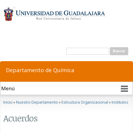
Pasar al
contenido
principal
Formulario de búsqueda
Buscar
Departamento de Química
Se encuentra usted aquí
Inicio
»
Nuestro Departamento
»
Estructura Organizacional
»
Institutos
Acuerdos