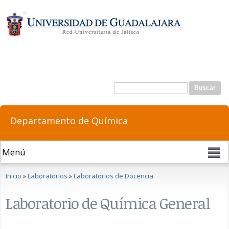
Pasar al
contenido
principal
Formulario de búsqueda
Buscar
Departamento de Química
Se encuentra usted aquí
Inicio
»
Laboratorios
»
Laboratorios de Docencia
Laboratorio de Química General