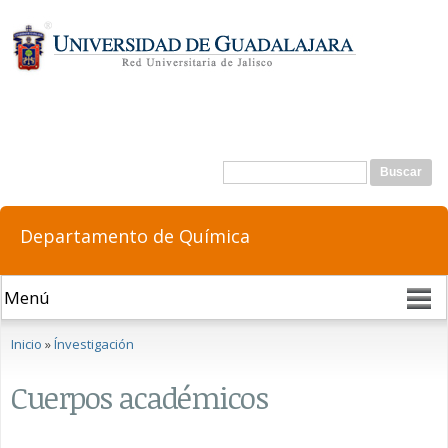
Pasar al
contenido
principal
Formulario de búsqueda
Buscar
Departamento de Química
Se encuentra usted aquí
Inicio
»
Ínvestigación
Cuerpos académicos