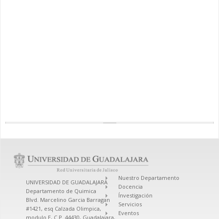
Nuestro Departamento
UNIVERSIDAD DE GUADALAJARA
Docencia
Departamento de Quimica
Ínvestigación
Blvd. Marcelino Garcia Barragan
Servicios
#1421, esq Calzada Olimpica,
Eventos
modulo E, C.P. 44430, Guadalajara,